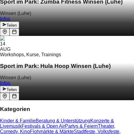
Sport im Park: Zumba Fitness Winsen (Luhe)
Winsen (Luhe)
Infos
Teilen
14
AUG
Workshops, Kurse, Trainings
Sport im Park: Hula Hoop Winsen (Luhe)
Winsen (Luhe)
Infos
Teilen
Kategorien
Kinder & Familie
Beratung & Unterstützung
Konzerte &
Livemusik
Festivals & Open Air
Partys & Feiern
Theater,
Comedy, Kino
Flohmärkte & Märkte
Stadtfeste, Volksfeste,