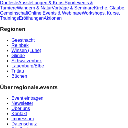
Dorffeste
Ausstellungen & Kunst
Sportevents &
Turniere
Wandern & Natur
Vorträge & Seminare
Kirche, Glaube,
Gemeinschaft
Online Events & Webinare
Workshops, Kurse,
Trainings
Eröffnungen
Aktionen
Regionen
Geesthacht
Reinbek
Winsen (Luhe)
Glinde
Schwarzenbek
Lauenburg/Elbe
Trittau
Büchen
Über regionale.events
Event eintragen
Newsletter
Über uns
Kontakt
Impressum
Datenschutz