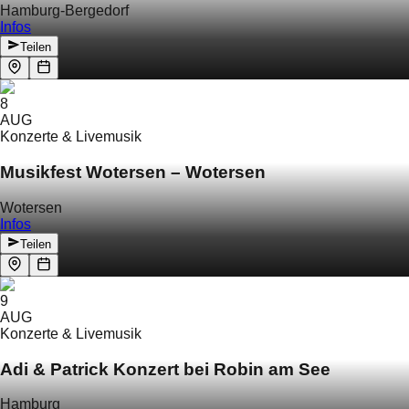
Hamburg-Bergedorf
Infos
Teilen
8
AUG
Konzerte & Livemusik
Musikfest Wotersen – Wotersen
Wotersen
Infos
Teilen
9
AUG
Konzerte & Livemusik
Adi & Patrick Konzert bei Robin am See
Hamburg