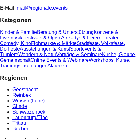
E-Mail:
mail@regionale.events
Kategorien
Kinder & Familie
Beratung & Unterstützung
Konzerte &
Livemusik
Festivals & Open Air
Partys & Feiern
Theater,
Comedy, Kino
Flohmärkte & Märkte
Stadtfeste, Volksfeste,
Dorffeste
Ausstellungen & Kunst
Sportevents &
Turniere
Wandern & Natur
Vorträge & Seminare
Kirche, Glaube,
Gemeinschaft
Online Events & Webinare
Workshops, Kurse,
Trainings
Eröffnungen
Aktionen
Regionen
Geesthacht
Reinbek
Winsen (Luhe)
Glinde
Schwarzenbek
Lauenburg/Elbe
Trittau
Büchen