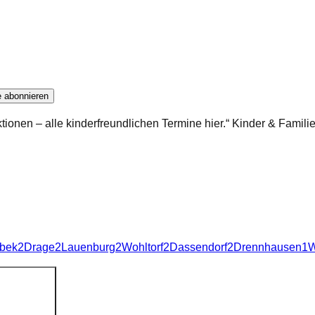
e abonnieren
tionen – alle kinderfreundlichen Termine hier.“ Kinder & Famil
bek
2
Drage
2
Lauenburg
2
Wohltorf
2
Dassendorf
2
Drennhausen
1
W