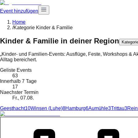
Event hinzufügen
Home
/
Kategorie Kinder & Familie
Kinder & Familie
in deiner Region
Kategori
„Kinder- und Familien-Events: Ausflüge, Feste, Workshops & Ak
Alltag bereichert.
Geliste Events
63
Innerhalb 7 Tage
17
Naechster Termin
Fr., 07.08.
Geesthacht
10
Winsen (Luhe)
8
Hamburg
6
Aumühle
3
Trittau
3
Rein