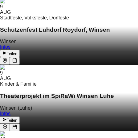
9
AUG
Stadtfeste, Volksfeste, Dorffeste
Schützenfest Luhdorf Roydorf, Winsen
Winsen
Infos
Teilen
9
AUG
Kinder & Familie
Theaterprojekt im SpiRaWi Winsen Luhe
Winsen (Luhe)
Infos
Teilen