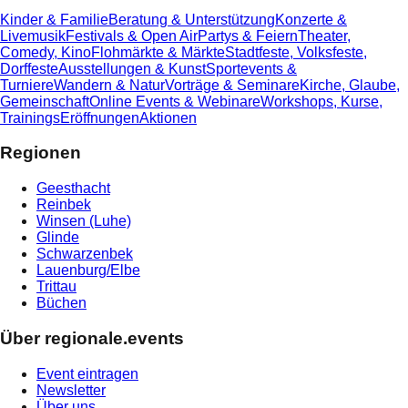
Kinder & Familie
Beratung & Unterstützung
Konzerte &
Livemusik
Festivals & Open Air
Partys & Feiern
Theater,
Comedy, Kino
Flohmärkte & Märkte
Stadtfeste, Volksfeste,
Dorffeste
Ausstellungen & Kunst
Sportevents &
Turniere
Wandern & Natur
Vorträge & Seminare
Kirche, Glaube,
Gemeinschaft
Online Events & Webinare
Workshops, Kurse,
Trainings
Eröffnungen
Aktionen
Regionen
Geesthacht
Reinbek
Winsen (Luhe)
Glinde
Schwarzenbek
Lauenburg/Elbe
Trittau
Büchen
Über regionale.events
Event eintragen
Newsletter
Über uns