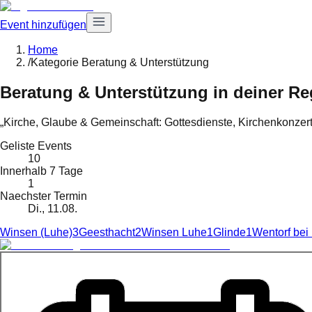
Event hinzufügen
Home
/
Kategorie Beratung & Unterstützung
Beratung & Unterstützung
in deiner Re
„Kirche, Glaube & Gemeinschaft: Gottesdienste, Kirchenkonzert
Geliste Events
10
Innerhalb 7 Tage
1
Naechster Termin
Di., 11.08.
Winsen (Luhe)
3
Geesthacht
2
Winsen Luhe
1
Glinde
1
Wentorf be