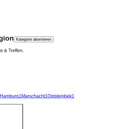
gion
Kategorie abonnieren
e & Treffen.
i Hamburg
1
Marschacht
1
Oststeinbek
1