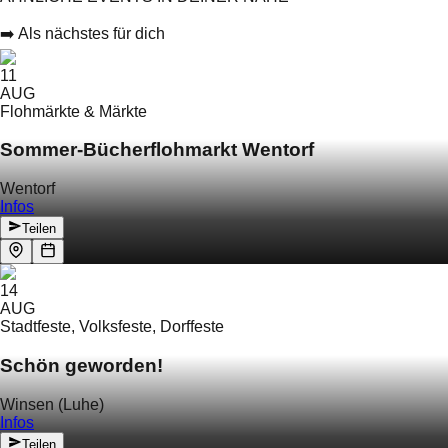
➡️ Als nächstes für dich
11
AUG
Flohmärkte & Märkte
Sommer-Bücherflohmarkt Wentorf
Wentorf
Infos
Teilen
14
AUG
Stadtfeste, Volksfeste, Dorffeste
Schön geworden!
Winsen (Luhe)
Infos
Teilen