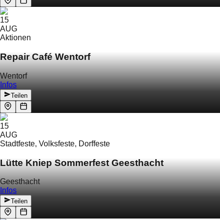
15
AUG
Aktionen
Repair Café Wentorf
Wentorf
Infos
Teilen
15
AUG
Stadtfeste, Volksfeste, Dorffeste
Lütte Kniep Sommerfest Geesthacht
Geesthacht
Infos
Teilen