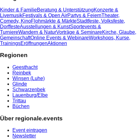
Kinder & Familie
Beratung & Unterstützung
Konzerte &
Livemusik
Festivals & Open Air
Partys & Feiern
Theater,
Comedy, Kino
Flohmärkte & Märkte
Stadtfeste, Volksfeste,
Dorffeste
Ausstellungen & Kunst
Sportevents &
Turniere
Wandern & Natur
Vorträge & Seminare
Kirche, Glaube,
Gemeinschaft
Online Events & Webinare
Workshops, Kurse,
Trainings
Eröffnungen
Aktionen
Regionen
Geesthacht
Reinbek
Winsen (Luhe)
Glinde
Schwarzenbek
Lauenburg/Elbe
Trittau
Büchen
Über regionale.events
Event eintragen
Newsletter