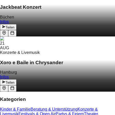
Jackbeat Konzert
Büchen
Infos
Teilen
21
AUG
Konzerte & Livemusik
Xoro e Baile in Chrysander
Hamburg
Infos
Teilen
Kategorien
Kinder & Familie
Beratung & Unterstützung
Konzerte &
Livemusik
Festivals & Open Air
Partys & Feiern
Theater,