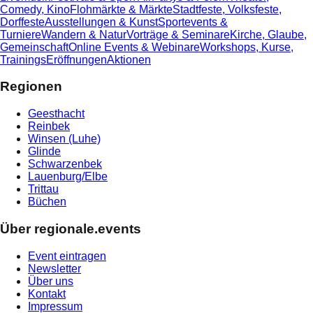
Comedy, Kino
Flohmärkte & Märkte
Stadtfeste, Volksfeste,
Dorffeste
Ausstellungen & Kunst
Sportevents &
Turniere
Wandern & Natur
Vorträge & Seminare
Kirche, Glaube,
Gemeinschaft
Online Events & Webinare
Workshops, Kurse,
Trainings
Eröffnungen
Aktionen
Regionen
Geesthacht
Reinbek
Winsen (Luhe)
Glinde
Schwarzenbek
Lauenburg/Elbe
Trittau
Büchen
Über regionale.events
Event eintragen
Newsletter
Über uns
Kontakt
Impressum