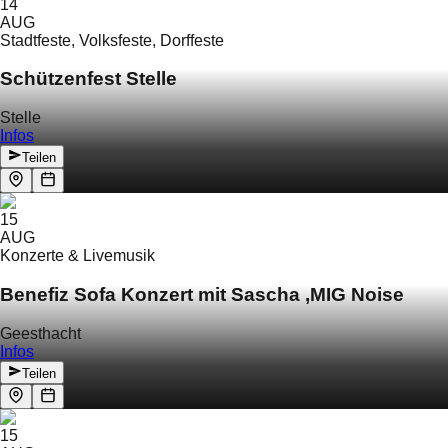
14
AUG
Stadtfeste, Volksfeste, Dorffeste
Schützenfest Stelle
Stelle
Infos
Teilen
15
AUG
Konzerte & Livemusik
Benefiz Sofa Konzert mit Sascha ‚MIG Noise
Geesthacht
Infos
Teilen
15