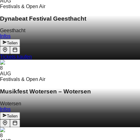
AUG
Festivals & Open Air
Dynabeat Festival Geesthacht
Geesthacht
Infos
Teilen
Tickets kaufen
8
AUG
Festivals & Open Air
Musikfest Wotersen – Wotersen
Wotersen
Infos
Teilen
8