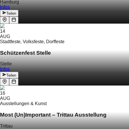
Hamburg
Infos
Teilen
14
AUG
Stadtfeste, Volksfeste, Dorffeste
Schützenfest Stelle
Stelle
Infos
Teilen
16
AUG
Ausstellungen & Kunst
Most (Un)Important – Trittau Ausstellung
Trittau