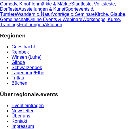
Comedy, Kino
Flohmärkte & Märkte
Stadtfeste, Volksfeste,
Dorffeste
Ausstellungen & Kunst
Sportevents &
Turniere
Wandern & Natur
Vorträge & Seminare
Kirche, Glaube,
Gemeinschaft
Online Events & Webinare
Workshops, Kurse,
Trainings
Eröffnungen
Aktionen
Regionen
Geesthacht
Reinbek
Winsen (Luhe)
Glinde
Schwarzenbek
Lauenburg/Elbe
Trittau
Büchen
Über regionale.events
Event eintragen
Newsletter
Über uns
Kontakt
Impressum