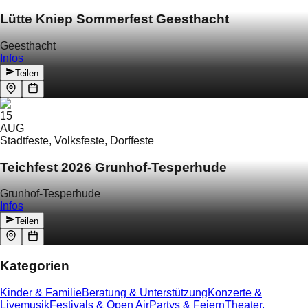
Lütte Kniep Sommerfest Geesthacht
Geesthacht
Infos
Teilen
15
AUG
Stadtfeste, Volksfeste, Dorffeste
Teichfest 2026 Grunhof-Tesperhude
Grunhof-Tesperhude
Infos
Teilen
Kategorien
Kinder & Familie
Beratung & Unterstützung
Konzerte &
Livemusik
Festivals & Open Air
Partys & Feiern
Theater,