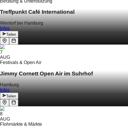
Beratung & Unterstützung
Treffpunkt Café International
Wentorf bei Hamburg
Infos
Teilen
7
AUG
Festivals & Open Air
Jimmy Cornett Open Air im Suhrhof
Hamburg
Infos
Teilen
8
AUG
Flohmärkte & Märkte