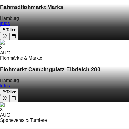
Fahrradflohmarkt Marks
Hamburg
Infos
Teilen
8
AUG
Flohmärkte & Märkte
Flohmarkt Campingplatz Elbdeich 280
Hamburg
Infos
Teilen
8
AUG
Sportevents & Turniere