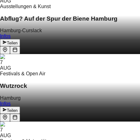
AUG
Ausstellungen & Kunst
Abflug? Auf der Spur der Biene Hamburg
Hamburg-Curslack
Infos
Teilen
7
AUG
Festivals & Open Air
Wutzrock
Hamburg
Infos
Teilen
7
AUG