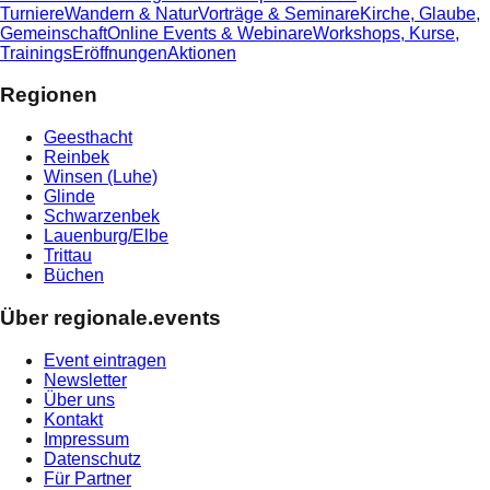
Turniere
Wandern & Natur
Vorträge & Seminare
Kirche, Glaube,
Gemeinschaft
Online Events & Webinare
Workshops, Kurse,
Trainings
Eröffnungen
Aktionen
Regionen
Geesthacht
Reinbek
Winsen (Luhe)
Glinde
Schwarzenbek
Lauenburg/Elbe
Trittau
Büchen
Über regionale.events
Event eintragen
Newsletter
Über uns
Kontakt
Impressum
Datenschutz
Für Partner