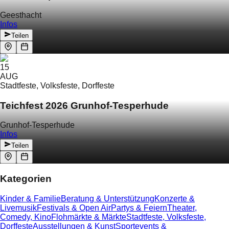
Geesthacht
Infos
Teilen
15
AUG
Stadtfeste, Volksfeste, Dorffeste
Teichfest 2026 Grunhof-Tesperhude
Grunhof-Tesperhude
Infos
Teilen
Kategorien
Kinder & Familie
Beratung & Unterstützung
Konzerte &
Livemusik
Festivals & Open Air
Partys & Feiern
Theater,
Comedy, Kino
Flohmärkte & Märkte
Stadtfeste, Volksfeste,
Dorffeste
Ausstellungen & Kunst
Sportevents &