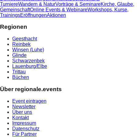
Turniere
Wandern & Natur
Vorträge & Seminare
Kirche, Glaube,
Gemeinschaft
Online Events & Webinare
Workshops, Kurse,
Trainings
Eröffnungen
Aktionen
Regionen
Geesthacht
Reinbek
Winsen (Luhe)
Glinde
Schwarzenbek
Lauenburg/Elbe
Trittau
Büchen
Über regionale.events
Event eintragen
Newsletter
Über uns
Kontakt
Impressum
Datenschutz
Für Partner