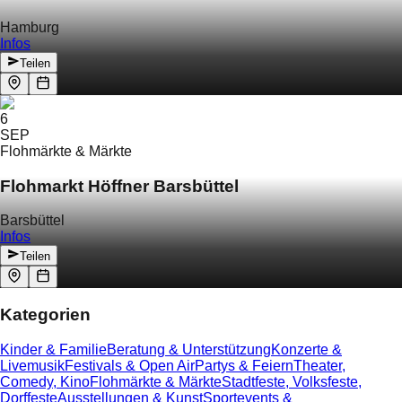
Hamburg
Infos
Teilen
6
SEP
Flohmärkte & Märkte
Flohmarkt Höffner Barsbüttel
Barsbüttel
Infos
Teilen
Kategorien
Kinder & Familie
Beratung & Unterstützung
Konzerte &
Livemusik
Festivals & Open Air
Partys & Feiern
Theater,
Comedy, Kino
Flohmärkte & Märkte
Stadtfeste, Volksfeste,
Dorffeste
Ausstellungen & Kunst
Sportevents &