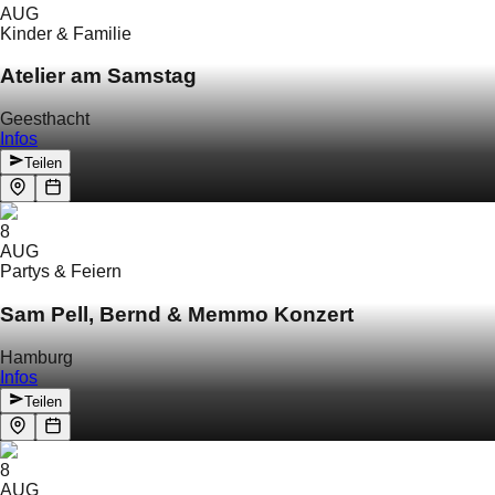
AUG
Kinder & Familie
Atelier am Samstag
Geesthacht
Infos
Teilen
8
AUG
Partys & Feiern
Sam Pell, Bernd & Memmo Konzert
Hamburg
Infos
Teilen
8
AUG