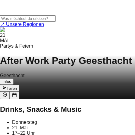
📍 Unsere Regionen
21
MAI
Partys & Feiern
After Work Party Geesthacht
Geesthacht
Infos
Teilen
Drinks, Snacks & Music
Donnerstag
21. Mai
17–22 Uhr