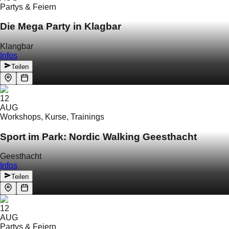
Partys & Feiern
Die Mega Party in Klagbar
Klangbar
Infos
Teilen
12
AUG
Workshops, Kurse, Trainings
Sport im Park: Nordic Walking Geesthacht
Geesthacht
Infos
Teilen
12
AUG
Partys & Feiern