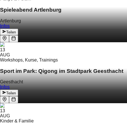
Spieleabend Artlenburg
Artlenburg
Infos
Teilen
13
AUG
Workshops, Kurse, Trainings
Sport im Park: Qigong im Stadtpark Geesthacht
Geesthacht
Infos
Teilen
13
AUG
Kinder & Familie