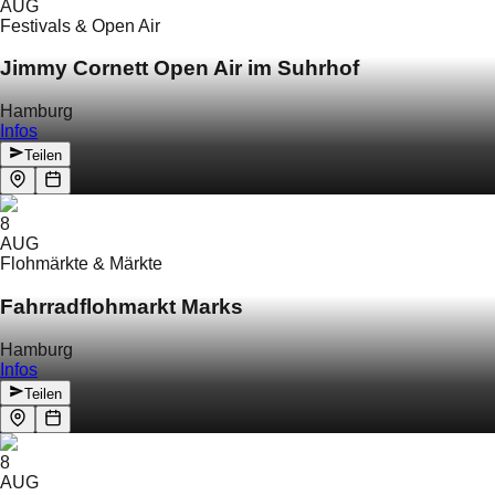
AUG
Festivals & Open Air
Jimmy Cornett Open Air im Suhrhof
Hamburg
Infos
Teilen
8
AUG
Flohmärkte & Märkte
Fahrradflohmarkt Marks
Hamburg
Infos
Teilen
8
AUG