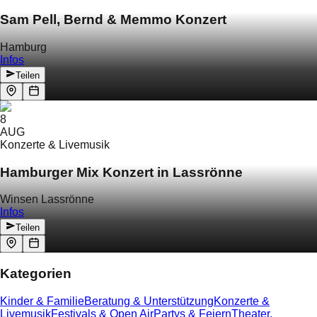
Sam Pell, Bernd & Memmo Konzert
Hamburg
Infos
Teilen
8
AUG
Konzerte & Livemusik
Hamburger Mix Konzert in Lassrönne
Winsen Lassrönne
Infos
Teilen
Kategorien
Kinder & Familie
Beratung & Unterstützung
Konzerte &
Livemusik
Festivals & Open Air
Partys & Feiern
Theater,