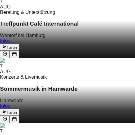
7
AUG
Beratung & Unterstützung
Treffpunkt Café International
Wentorf bei Hamburg
Infos
Teilen
7
AUG
Konzerte & Livemusik
Sommermusik in Hamwarde
Hamwarde
Infos
Teilen
7