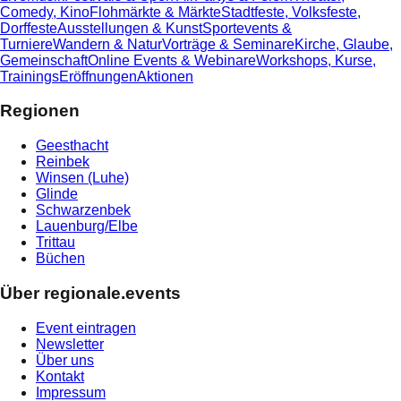
Comedy, Kino
Flohmärkte & Märkte
Stadtfeste, Volksfeste,
Dorffeste
Ausstellungen & Kunst
Sportevents &
Turniere
Wandern & Natur
Vorträge & Seminare
Kirche, Glaube,
Gemeinschaft
Online Events & Webinare
Workshops, Kurse,
Trainings
Eröffnungen
Aktionen
Regionen
Geesthacht
Reinbek
Winsen (Luhe)
Glinde
Schwarzenbek
Lauenburg/Elbe
Trittau
Büchen
Über regionale.events
Event eintragen
Newsletter
Über uns
Kontakt
Impressum