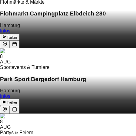
Flohmärkte & Märkte
Flohmarkt Campingplatz Elbdeich 280
Hamburg
Infos
Teilen
8
AUG
Sportevents & Turniere
Park Sport Bergedorf Hamburg
Hamburg
Infos
Teilen
8
AUG
Partys & Feiern