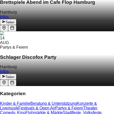
Brettspiele Abend im Cafe Flop Hamburg
Hamburg
Infos
Teilen
14
AUG
Partys & Feiern
Schlager Discofox Party
Hamburg
Infos
Teilen
Kategorien
Kinder & Familie
Beratung & Unterstützung
Konzerte &
Livemusik
Festivals & Open Air
Partys & Feiern
Theater,
Comedy, Kino
Flohmärkte & Märkte
Stadtfeste, Volksfeste,