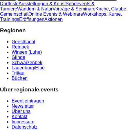
Dorffeste
Ausstellungen & Kunst
Sportevents &
Turniere
Wandern & Natur
Vorträge & Seminare
Kirche, Glaube,
Gemeinschaft
Online Events & Webinare
Workshops, Kurse,
Trainings
Eröffnungen
Aktionen
Regionen
Geesthacht
Reinbek
Winsen (Luhe)
Glinde
Schwarzenbek
Lauenburg/Elbe
Trittau
Büchen
Über regionale.events
Event eintragen
Newsletter
Über uns
Kontakt
Impressum
Datenschutz