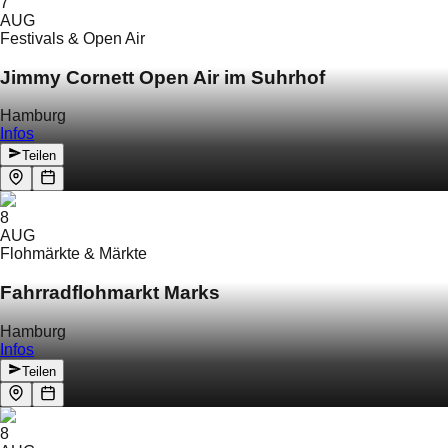
7
AUG
Festivals & Open Air
Jimmy Cornett Open Air im Suhrhof
Hamburg
Infos
Teilen
8
AUG
Flohmärkte & Märkte
Fahrradflohmarkt Marks
Hamburg
Infos
Teilen
8