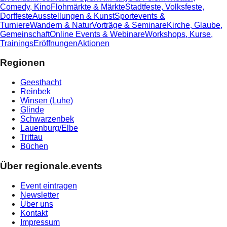
Comedy, Kino
Flohmärkte & Märkte
Stadtfeste, Volksfeste,
Dorffeste
Ausstellungen & Kunst
Sportevents &
Turniere
Wandern & Natur
Vorträge & Seminare
Kirche, Glaube,
Gemeinschaft
Online Events & Webinare
Workshops, Kurse,
Trainings
Eröffnungen
Aktionen
Regionen
Geesthacht
Reinbek
Winsen (Luhe)
Glinde
Schwarzenbek
Lauenburg/Elbe
Trittau
Büchen
Über regionale.events
Event eintragen
Newsletter
Über uns
Kontakt
Impressum