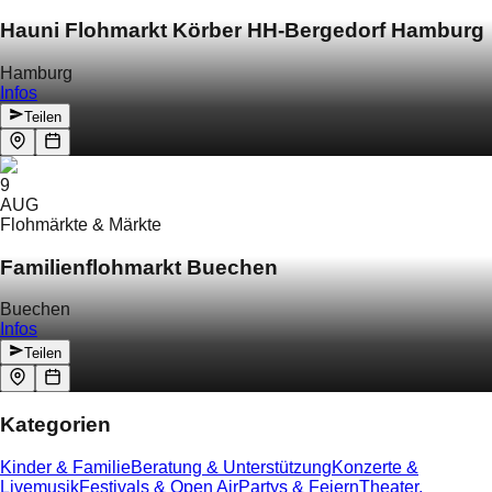
Hauni Flohmarkt Körber HH-Bergedorf Hamburg
Hamburg
Infos
Teilen
9
AUG
Flohmärkte & Märkte
Familienflohmarkt Buechen
Buechen
Infos
Teilen
Kategorien
Kinder & Familie
Beratung & Unterstützung
Konzerte &
Livemusik
Festivals & Open Air
Partys & Feiern
Theater,