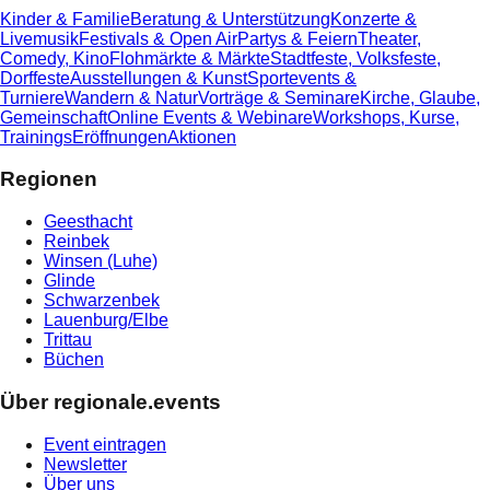
Kinder & Familie
Beratung & Unterstützung
Konzerte &
Livemusik
Festivals & Open Air
Partys & Feiern
Theater,
Comedy, Kino
Flohmärkte & Märkte
Stadtfeste, Volksfeste,
Dorffeste
Ausstellungen & Kunst
Sportevents &
Turniere
Wandern & Natur
Vorträge & Seminare
Kirche, Glaube,
Gemeinschaft
Online Events & Webinare
Workshops, Kurse,
Trainings
Eröffnungen
Aktionen
Regionen
Geesthacht
Reinbek
Winsen (Luhe)
Glinde
Schwarzenbek
Lauenburg/Elbe
Trittau
Büchen
Über regionale.events
Event eintragen
Newsletter
Über uns