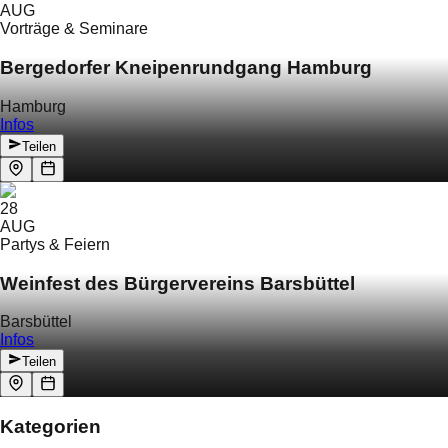
AUG
Vorträge & Seminare
Bergedorfer Kneipenrundgang Hamburg
Hamburg
Infos
Teilen
28
AUG
Partys & Feiern
Weinfest des Bürgervereins Barsbüttel
Barsbüttel
Infos
Teilen
Kategorien