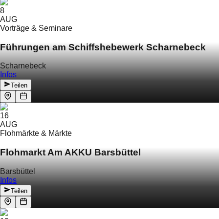
8
AUG
Vorträge & Seminare
Führungen am Schiffshebewerk Scharnebeck
Scharnebeck
Infos
Teilen
16
AUG
Flohmärkte & Märkte
Flohmarkt Am AKKU Barsbüttel
Barsbüttel
Infos
Teilen