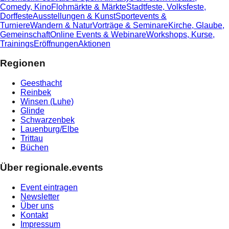
Comedy, Kino
Flohmärkte & Märkte
Stadtfeste, Volksfeste,
Dorffeste
Ausstellungen & Kunst
Sportevents &
Turniere
Wandern & Natur
Vorträge & Seminare
Kirche, Glaube,
Gemeinschaft
Online Events & Webinare
Workshops, Kurse,
Trainings
Eröffnungen
Aktionen
Regionen
Geesthacht
Reinbek
Winsen (Luhe)
Glinde
Schwarzenbek
Lauenburg/Elbe
Trittau
Büchen
Über regionale.events
Event eintragen
Newsletter
Über uns
Kontakt
Impressum