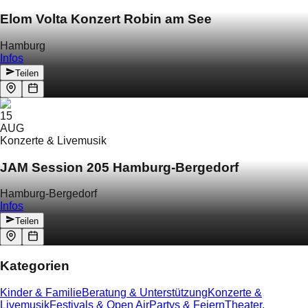
Elom Volta Konzert Robin am See
Hamburg
Infos
Teilen
15
AUG
Konzerte & Livemusik
JAM Session 205 Hamburg-Bergedorf
Hamburg-Bergedorf
Infos
Teilen
Kategorien
Kinder & Familie
Beratung & Unterstützung
Konzerte &
Livemusik
Festivals & Open Air
Partys & Feiern
Theater,