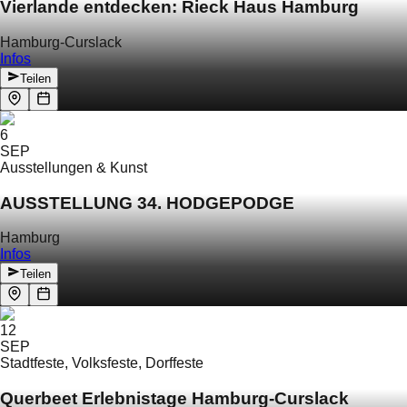
Vierlande entdecken: Rieck Haus Hamburg
Hamburg-Curslack
Infos
Teilen
6
SEP
Ausstellungen & Kunst
AUSSTELLUNG 34. HODGEPODGE
Hamburg
Infos
Teilen
12
SEP
Stadtfeste, Volksfeste, Dorffeste
Querbeet Erlebnistage Hamburg-Curslack