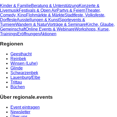
Kinder & Familie
Beratung & Unterstützung
Konzerte &
Livemusik
Festivals & Open Air
Partys & Feiern
Theater,
Comedy, Kino
Flohmärkte & Märkte
Stadtfeste, Volksfeste,
Dorffeste
Ausstellungen & Kunst
Sportevents &
Turniere
Wandern & Natur
Vorträge & Seminare
Kirche, Glaube,
Gemeinschaft
Online Events & Webinare
Workshops, Kurse,
Trainings
Eröffnungen
Aktionen
Regionen
Geesthacht
Reinbek
Winsen (Luhe)
Glinde
Schwarzenbek
Lauenburg/Elbe
Trittau
Büchen
Über regionale.events
Event eintragen
Newsletter
Über uns