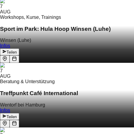
7
AUG
Workshops, Kurse, Trainings
Sport im Park: Hula Hoop Winsen (Luhe)
Winsen (Luhe)
Infos
Teilen
7
AUG
Beratung & Unterstützung
Treffpunkt Café International
Wentorf bei Hamburg
Infos
Teilen