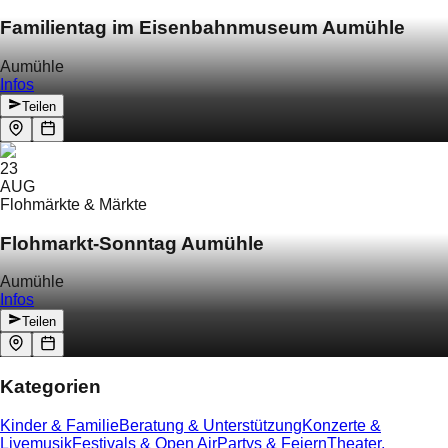
Familientag im Eisenbahnmuseum Aumühle
Aumühle
Infos
Teilen
23
AUG
Flohmärkte & Märkte
Flohmarkt-Sonntag Aumühle
Aumühle
Infos
Teilen
Kategorien
Kinder & Familie
Beratung & Unterstützung
Konzerte &
Livemusik
Festivals & Open Air
Partys & Feiern
Theater,