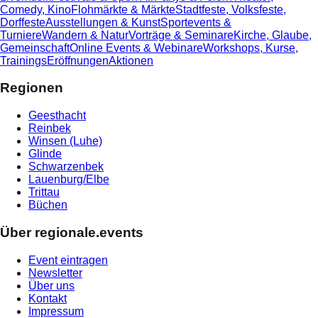
Comedy, Kino
Flohmärkte & Märkte
Stadtfeste, Volksfeste,
Dorffeste
Ausstellungen & Kunst
Sportevents &
Turniere
Wandern & Natur
Vorträge & Seminare
Kirche, Glaube,
Gemeinschaft
Online Events & Webinare
Workshops, Kurse,
Trainings
Eröffnungen
Aktionen
Regionen
Geesthacht
Reinbek
Winsen (Luhe)
Glinde
Schwarzenbek
Lauenburg/Elbe
Trittau
Büchen
Über regionale.events
Event eintragen
Newsletter
Über uns
Kontakt
Impressum