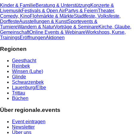
Kinder & Familie
Beratung & Unterstützung
Konzerte &
Livemusik
Festivals & Open Air
Partys & Feiern
Theater,
Comedy, Kino
Flohmärkte & Märkte
Stadtfeste, Volksfeste,
Dorffeste
Ausstellungen & Kunst
Sportevents &
Turniere
Wandern & Natur
Vorträge & Seminare
Kirche, Glaube,
Gemeinschaft
Online Events & Webinare
Workshops, Kurse,
Trainings
Eröffnungen
Aktionen
Regionen
Geesthacht
Reinbek
Winsen (Luhe)
Glinde
Schwarzenbek
Lauenburg/Elbe
Trittau
Büchen
Über regionale.events
Event eintragen
Newsletter
Über uns