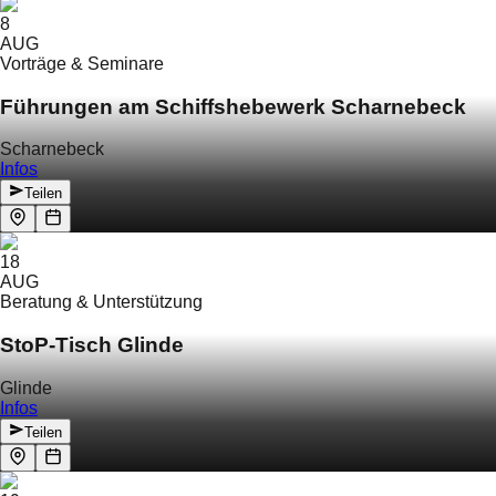
8
AUG
Vorträge & Seminare
Führungen am Schiffshebewerk Scharnebeck
Scharnebeck
Infos
Teilen
18
AUG
Beratung & Unterstützung
StoP-Tisch Glinde
Glinde
Infos
Teilen