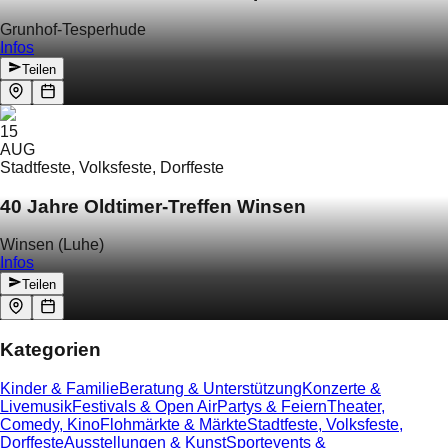
Grunhof-Tesperhude
Infos
Teilen
15
AUG
Stadtfeste, Volksfeste, Dorffeste
40 Jahre Oldtimer-Treffen Winsen
Winsen (Luhe)
Infos
Teilen
Kategorien
Kinder & Familie
Beratung & Unterstützung
Konzerte &
Livemusik
Festivals & Open Air
Partys & Feiern
Theater,
Comedy, Kino
Flohmärkte & Märkte
Stadtfeste, Volksfeste,
Dorffeste
Ausstellungen & Kunst
Sportevents &