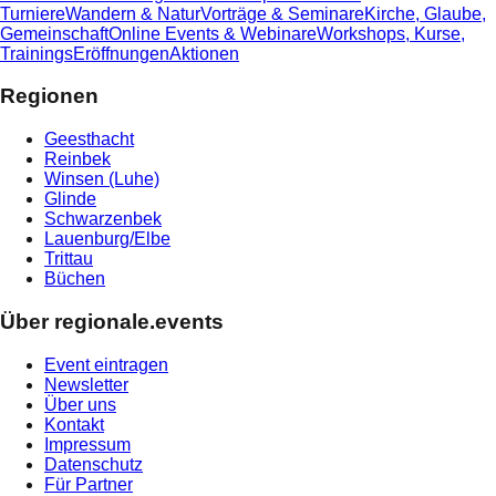
Turniere
Wandern & Natur
Vorträge & Seminare
Kirche, Glaube,
Gemeinschaft
Online Events & Webinare
Workshops, Kurse,
Trainings
Eröffnungen
Aktionen
Regionen
Geesthacht
Reinbek
Winsen (Luhe)
Glinde
Schwarzenbek
Lauenburg/Elbe
Trittau
Büchen
Über regionale.events
Event eintragen
Newsletter
Über uns
Kontakt
Impressum
Datenschutz
Für Partner