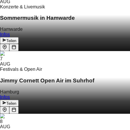
AUG
Konzerte & Livemusik
Sommermusik in Hamwarde
Hamwarde
Infos
Teilen
7
AUG
Festivals & Open Air
Jimmy Cornett Open Air im Suhrhof
Hamburg
Infos
Teilen
8
AUG