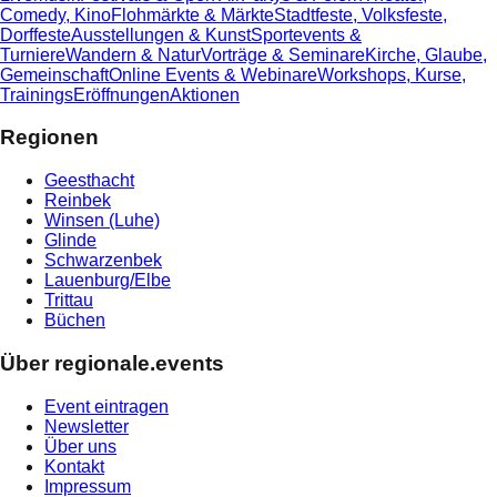
Comedy, Kino
Flohmärkte & Märkte
Stadtfeste, Volksfeste,
Dorffeste
Ausstellungen & Kunst
Sportevents &
Turniere
Wandern & Natur
Vorträge & Seminare
Kirche, Glaube,
Gemeinschaft
Online Events & Webinare
Workshops, Kurse,
Trainings
Eröffnungen
Aktionen
Regionen
Geesthacht
Reinbek
Winsen (Luhe)
Glinde
Schwarzenbek
Lauenburg/Elbe
Trittau
Büchen
Über regionale.events
Event eintragen
Newsletter
Über uns
Kontakt
Impressum