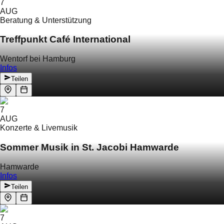
7
AUG
Beratung & Unterstützung
Treffpunkt Café International
Wentorf bei Hamburg
Infos
Teilen
7
AUG
Konzerte & Livemusik
Sommer Musik in St. Jacobi Hamwarde
Hamwarde
Infos
Teilen
7