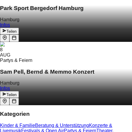
Park Sport Bergedorf Hamburg
Hamburg
Infos
Teilen
8
AUG
Partys & Feiern
Sam Pell, Bernd & Memmo Konzert
Hamburg
Infos
Teilen
Kategorien
Kinder & Familie
Beratung & Unterstützung
Konzerte &
Livemusik
Festivals & Open Air
Partys & Feiern
Theater,