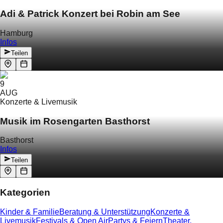
Adi & Patrick Konzert bei Robin am See
Hamburg
Infos
Teilen
9
AUG
Konzerte & Livemusik
Musik im Rosengarten Basthorst
Basthorst
Infos
Teilen
Kategorien
Kinder & Familie
Beratung & Unterstützung
Konzerte &
Livemusik
Festivals & Open Air
Partys & Feiern
Theater,