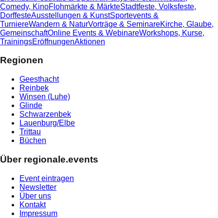
Comedy, Kino
Flohmärkte & Märkte
Stadtfeste, Volksfeste,
Dorffeste
Ausstellungen & Kunst
Sportevents &
Turniere
Wandern & Natur
Vorträge & Seminare
Kirche, Glaube,
Gemeinschaft
Online Events & Webinare
Workshops, Kurse,
Trainings
Eröffnungen
Aktionen
Regionen
Geesthacht
Reinbek
Winsen (Luhe)
Glinde
Schwarzenbek
Lauenburg/Elbe
Trittau
Büchen
Über regionale.events
Event eintragen
Newsletter
Über uns
Kontakt
Impressum