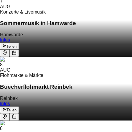
7
AUG
Konzerte & Livemusik
Sommermusik in Hamwarde
Hamwarde
Infos
Teilen
8
AUG
Flohmärkte & Märkte
Buecherflohmarkt Reinbek
Reinbek
Infos
Teilen
8