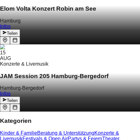
Elom Volta Konzert Robin am See
Hamburg
Infos
Teilen
15
AUG
Konzerte & Livemusik
JAM Session 205 Hamburg-Bergedorf
Hamburg-Bergedorf
Infos
Teilen
Kategorien
Kinder & Familie
Beratung & Unterstützung
Konzerte &
Livemusik
Festivals & Open Air
Partys & Feiern
Theater,