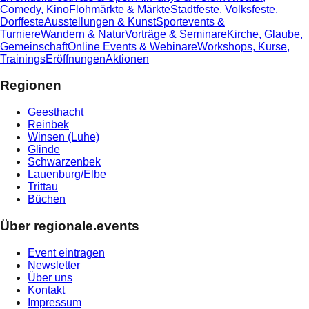
Comedy, Kino
Flohmärkte & Märkte
Stadtfeste, Volksfeste,
Dorffeste
Ausstellungen & Kunst
Sportevents &
Turniere
Wandern & Natur
Vorträge & Seminare
Kirche, Glaube,
Gemeinschaft
Online Events & Webinare
Workshops, Kurse,
Trainings
Eröffnungen
Aktionen
Regionen
Geesthacht
Reinbek
Winsen (Luhe)
Glinde
Schwarzenbek
Lauenburg/Elbe
Trittau
Büchen
Über regionale.events
Event eintragen
Newsletter
Über uns
Kontakt
Impressum