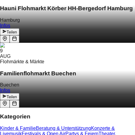
Hauni Flohmarkt Körber HH-Bergedorf Hamburg
Hamburg
Infos
Teilen
9
AUG
Flohmärkte & Märkte
Familienflohmarkt Buechen
Buechen
Infos
Teilen
Kategorien
Kinder & Familie
Beratung & Unterstützung
Konzerte &
Livemusik
Festivals & Open Air
Partys & Feiern
Theater,