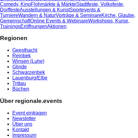
Comedy, Kino
Flohmärkte & Märkte
Stadtfeste, Volksfeste,
Dorffeste
Ausstellungen & Kunst
Sportevents &
Turniere
Wandern & Natur
Vorträge & Seminare
Kirche, Glaube,
Gemeinschaft
Online Events & Webinare
Workshops, Kurse,
Trainings
Eröffnungen
Aktionen
Regionen
Geesthacht
Reinbek
Winsen (Luhe)
Glinde
Schwarzenbek
Lauenburg/Elbe
Trittau
Büchen
Über regionale.events
Event eintragen
Newsletter
Über uns
Kontakt
Impressum