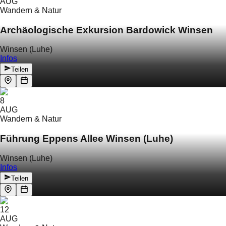
AUG
Wandern & Natur
Archäologische Exkursion Bardowick Winsen
Winsen (Luhe)
Infos
Teilen
8
AUG
Wandern & Natur
Führung Eppens Allee Winsen (Luhe)
Winsen (Luhe)
Infos
Teilen
12
AUG