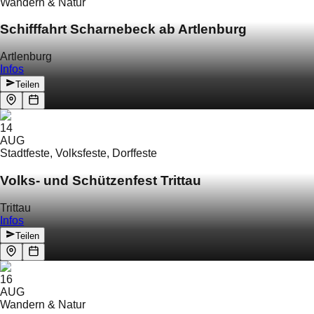
Wandern & Natur
Schifffahrt Scharnebeck ab Artlenburg
Artlenburg
Infos
Teilen
14
AUG
Stadtfeste, Volksfeste, Dorffeste
Volks- und Schützenfest Trittau
Trittau
Infos
Teilen
16
AUG
Wandern & Natur