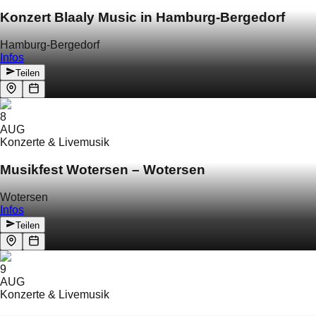
Konzert Blaaly Music in Hamburg-Bergedorf
Hamburg-Bergedorf
Infos
Teilen
8
AUG
Konzerte & Livemusik
Musikfest Wotersen – Wotersen
Wotersen
Infos
Teilen
9
AUG
Konzerte & Livemusik