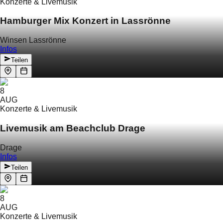
Konzerte & Livemusik
Hamburger Mix Konzert in Lassrönne
Winsen Lassrönne
Infos
Teilen
8
AUG
Konzerte & Livemusik
Livemusik am Beachclub Drage
Drage
Infos
Teilen
8
AUG
Konzerte & Livemusik