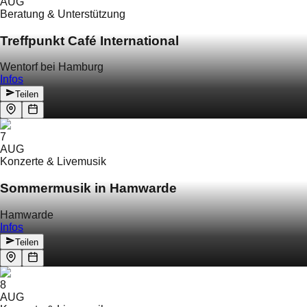
AUG
Beratung & Unterstützung
Treffpunkt Café International
Wentorf bei Hamburg
Infos
Teilen
7
AUG
Konzerte & Livemusik
Sommermusik in Hamwarde
Hamwarde
Infos
Teilen
8
AUG