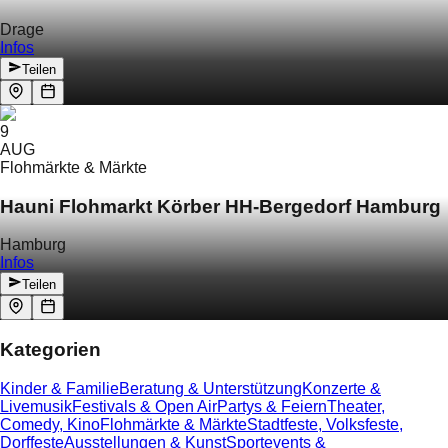
Drage
Infos
Teilen
9
AUG
Flohmärkte & Märkte
Hauni Flohmarkt Körber HH-Bergedorf Hamburg
Hamburg
Infos
Teilen
Kategorien
Kinder & Familie
Beratung & Unterstützung
Konzerte &
Livemusik
Festivals & Open Air
Partys & Feiern
Theater,
Comedy, Kino
Flohmärkte & Märkte
Stadtfeste, Volksfeste,
Dorffeste
Ausstellungen & Kunst
Sportevents &