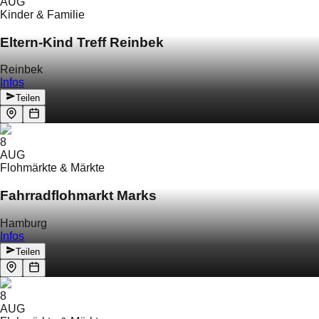
AUG
Kinder & Familie
Eltern-Kind Treff Reinbek
Reinbek
Infos
Teilen
8
AUG
Flohmärkte & Märkte
Fahrradflohmarkt Marks
Hamburg
Infos
Teilen
8
AUG