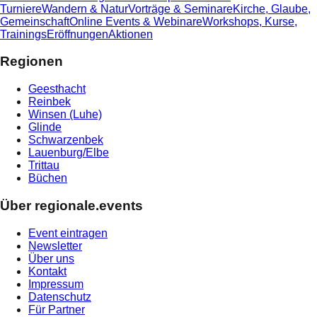
Turniere
Wandern & Natur
Vorträge & Seminare
Kirche, Glaube,
Gemeinschaft
Online Events & Webinare
Workshops, Kurse,
Trainings
Eröffnungen
Aktionen
Regionen
Geesthacht
Reinbek
Winsen (Luhe)
Glinde
Schwarzenbek
Lauenburg/Elbe
Trittau
Büchen
Über regionale.events
Event eintragen
Newsletter
Über uns
Kontakt
Impressum
Datenschutz
Für Partner