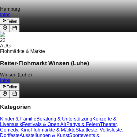
Hamburg
Infos
Teilen
22
AUG
Flohmärkte & Märkte
Reiter-Flohmarkt Winsen (Luhe)
Winsen (Luhe)
Infos
Teilen
Kategorien
Kinder & Familie
Beratung & Unterstützung
Konzerte &
Livemusik
Festivals & Open Air
Partys & Feiern
Theater,
Comedy, Kino
Flohmärkte & Märkte
Stadtfeste, Volksfeste,
Dorffeste
Ausstellungen & Kunst
Sportevents &