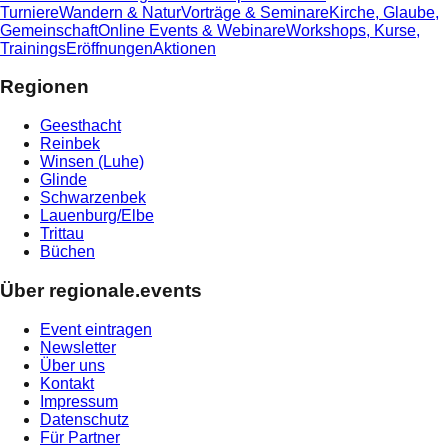
Turniere
Wandern & Natur
Vorträge & Seminare
Kirche, Glaube,
Gemeinschaft
Online Events & Webinare
Workshops, Kurse,
Trainings
Eröffnungen
Aktionen
Regionen
Geesthacht
Reinbek
Winsen (Luhe)
Glinde
Schwarzenbek
Lauenburg/Elbe
Trittau
Büchen
Über regionale.events
Event eintragen
Newsletter
Über uns
Kontakt
Impressum
Datenschutz
Für Partner