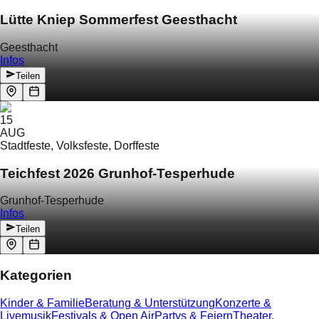
Lütte Kniep Sommerfest Geesthacht
Geesthacht
Infos
Teilen
15
AUG
Stadtfeste, Volksfeste, Dorffeste
Teichfest 2026 Grunhof-Tesperhude
Grunhof-Tesperhude
Infos
Teilen
Kategorien
Kinder & Familie
Beratung & Unterstützung
Konzerte &
Livemusik
Festivals & Open Air
Partys & Feiern
Theater,