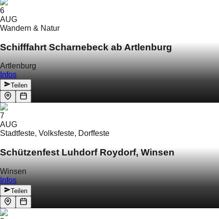
6
AUG
Wandern & Natur
Schifffahrt Scharnebeck ab Artlenburg
Artlenburg
Infos
Teilen
7
AUG
Stadtfeste, Volksfeste, Dorffeste
Schützenfest Luhdorf Roydorf, Winsen
Winsen
Infos
Teilen