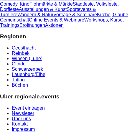
Comedy, Kino
Flohmärkte & Märkte
Stadtfeste, Volksfeste,
Dorffeste
Ausstellungen & Kunst
Sportevents &
Turniere
Wandern & Natur
Vorträge & Seminare
Kirche, Glaube,
Gemeinschaft
Online Events & Webinare
Workshops, Kurse,
Trainings
Eröffnungen
Aktionen
Regionen
Geesthacht
Reinbek
Winsen (Luhe)
Glinde
Schwarzenbek
Lauenburg/Elbe
Trittau
Büchen
Über regionale.events
Event eintragen
Newsletter
Über uns
Kontakt
Impressum