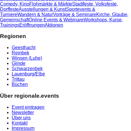
Comedy, Kino
Flohmärkte & Märkte
Stadtfeste, Volksfeste,
Dorffeste
Ausstellungen & Kunst
Sportevents &
Turniere
Wandern & Natur
Vorträge & Seminare
Kirche, Glaube,
Gemeinschaft
Online Events & Webinare
Workshops, Kurse,
Trainings
Eröffnungen
Aktionen
Regionen
Geesthacht
Reinbek
Winsen (Luhe)
Glinde
Schwarzenbek
Lauenburg/Elbe
Trittau
Büchen
Über regionale.events
Event eintragen
Newsletter
Über uns
Kontakt
Impressum