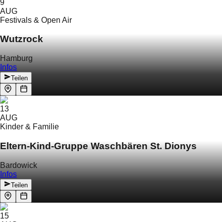
9
AUG
Festivals & Open Air
Wutzrock
Hamburg
Infos
Teilen
13
AUG
Kinder & Familie
Eltern-Kind-Gruppe Waschbären St. Dionys
Bardowick
Infos
Teilen
15