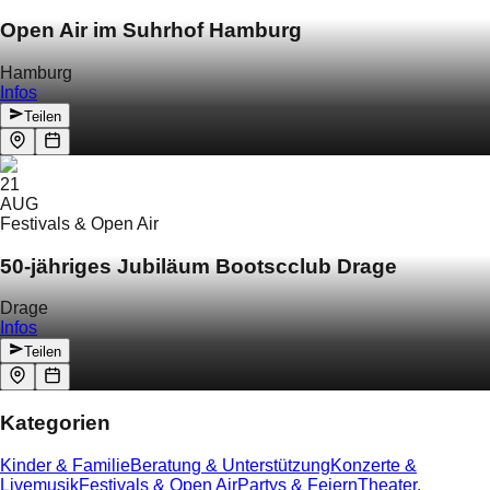
Open Air im Suhrhof Hamburg
Hamburg
Infos
Teilen
21
AUG
Festivals & Open Air
50-jähriges Jubiläum Bootscclub Drage
Drage
Infos
Teilen
Kategorien
Kinder & Familie
Beratung & Unterstützung
Konzerte &
Livemusik
Festivals & Open Air
Partys & Feiern
Theater,