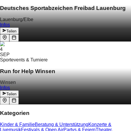
Deutsches Sportabzeichen Freibad Lauenburg
Lauenburg/Elbe
Infos
Teilen
4
SEP
Sportevents & Turniere
Run for Help Winsen
Winsen
Infos
Teilen
Kategorien
Kinder & Familie
Beratung & Unterstützung
Konzerte &
Livemusik
Festivals & Open Air
Partys & Feiern
Theater,