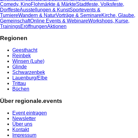
Comedy, Kino
Flohmärkte & Märkte
Stadtfeste, Volksfeste,
Dorffeste
Ausstellungen & Kunst
Sportevents &
Turniere
Wandern & Natur
Vorträge & Seminare
Kirche, Glaube,
Gemeinschaft
Online Events & Webinare
Workshops, Kurse,
Trainings
Eröffnungen
Aktionen
Regionen
Geesthacht
Reinbek
Winsen (Luhe)
Glinde
Schwarzenbek
Lauenburg/Elbe
Trittau
Büchen
Über regionale.events
Event eintragen
Newsletter
Über uns
Kontakt
Impressum