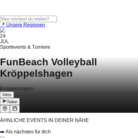
📍 Unsere Regionen
24
JUL
Sportevents & Turniere
FunBeach Volleyball
Kröppelshagen
Kröppelshagen
Infos
Teilen
ÄHNLICHE EVENTS IN DEINER NÄHE
➡️ Als nächstes für dich