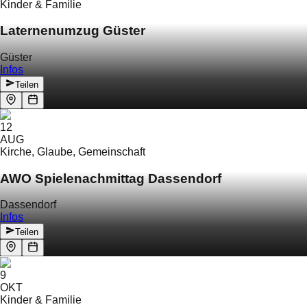
Kinder & Familie
Laternenumzug Güster
Güster
Infos
Teilen
12
AUG
Kirche, Glaube, Gemeinschaft
AWO Spielenachmittag Dassendorf
Dassendorf
Infos
Teilen
9
OKT
Kinder & Familie