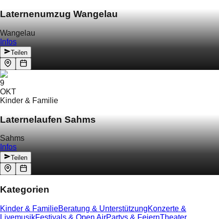
Laternenumzug Wangelau
Wangelau
Infos
Teilen
9
OKT
Kinder & Familie
Laternelaufen Sahms
Sahms
Infos
Teilen
Kategorien
Kinder & Familie
Beratung & Unterstützung
Konzerte &
Livemusik
Festivals & Open Air
Partys & Feiern
Theater,