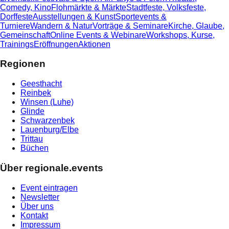
Comedy, Kino
Flohmärkte & Märkte
Stadtfeste, Volksfeste,
Dorffeste
Ausstellungen & Kunst
Sportevents &
Turniere
Wandern & Natur
Vorträge & Seminare
Kirche, Glaube,
Gemeinschaft
Online Events & Webinare
Workshops, Kurse,
Trainings
Eröffnungen
Aktionen
Regionen
Geesthacht
Reinbek
Winsen (Luhe)
Glinde
Schwarzenbek
Lauenburg/Elbe
Trittau
Büchen
Über regionale.events
Event eintragen
Newsletter
Über uns
Kontakt
Impressum