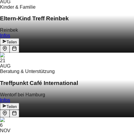
AUG
Kinder & Familie
Eltern-Kind Treff Reinbek
Reinbek
Infos
Teilen
21
AUG
Beratung & Unterstützung
Treffpunkt Café International
Wentorf bei Hamburg
Infos
Teilen
6
NOV