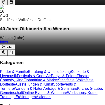
16
AUG
Stadtfeste, Volksfeste, Dorffeste
40 Jahre Oldtimertreffen Winsen
Winsen (Luhe)
Infos
Teilen
Kategorien
Kinder & Familie
Beratung & Unterstützung
Konzerte &
Livemusik
Festivals & Open Air
Partys & Feiern
Theater,
Comedy, Kino
Flohmärkte & Märkte
Stadtfeste, Volksfeste,
Dorffeste
Ausstellungen & Kunst
Sportevents &
Turniere
Wandern & Natur
Vorträge & Seminare
Kirche, Glaube,
Gemeinschaft
Online Events & Webinare
Workshops, Kurse,
Trainings
Eröffnungen
Aktionen