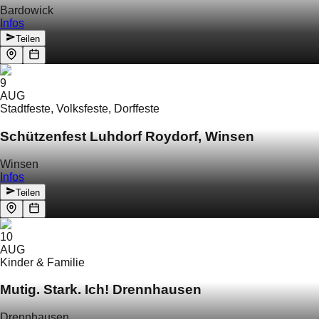
Bardowick
Infos
Teilen
9
AUG
Stadtfeste, Volksfeste, Dorffeste
Schützenfest Luhdorf Roydorf, Winsen
Winsen
Infos
Teilen
10
AUG
Kinder & Familie
Mutig. Stark. Ich! Drennhausen
Drennhausen