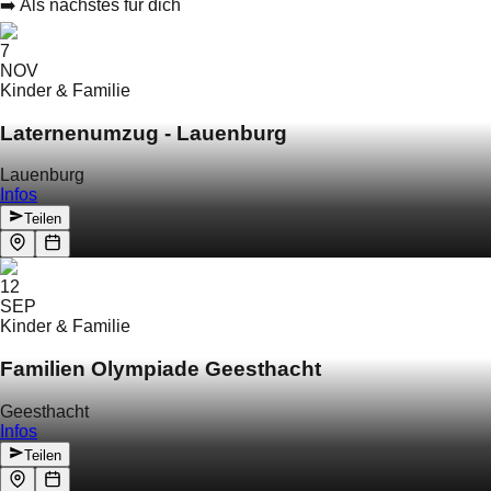
➡️ Als nächstes für dich
7
NOV
Kinder & Familie
Laternenumzug - Lauenburg
Lauenburg
Infos
Teilen
12
SEP
Kinder & Familie
Familien Olympiade Geesthacht
Geesthacht
Infos
Teilen