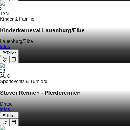
31
JAN
Kinder & Familie
Kinderkarneval Lauenburg/Elbe
Lauenburg/Elbe
Infos
Teilen
23
AUG
Sportevents & Turniere
Stover Rennen - Pferderennen
Drage
Infos
Teilen