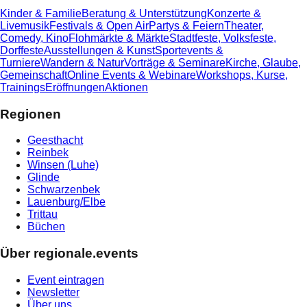
Kinder & Familie
Beratung & Unterstützung
Konzerte &
Livemusik
Festivals & Open Air
Partys & Feiern
Theater,
Comedy, Kino
Flohmärkte & Märkte
Stadtfeste, Volksfeste,
Dorffeste
Ausstellungen & Kunst
Sportevents &
Turniere
Wandern & Natur
Vorträge & Seminare
Kirche, Glaube,
Gemeinschaft
Online Events & Webinare
Workshops, Kurse,
Trainings
Eröffnungen
Aktionen
Regionen
Geesthacht
Reinbek
Winsen (Luhe)
Glinde
Schwarzenbek
Lauenburg/Elbe
Trittau
Büchen
Über regionale.events
Event eintragen
Newsletter
Über uns