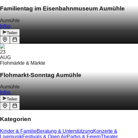
Familientag im Eisenbahnmuseum Aumühle
Aumühle
Infos
Teilen
23
AUG
Flohmärkte & Märkte
Flohmarkt-Sonntag Aumühle
Aumühle
Infos
Teilen
Kategorien
Kinder & Familie
Beratung & Unterstützung
Konzerte &
Livemusik
Festivals & Open Air
Partys & Feiern
Theater,