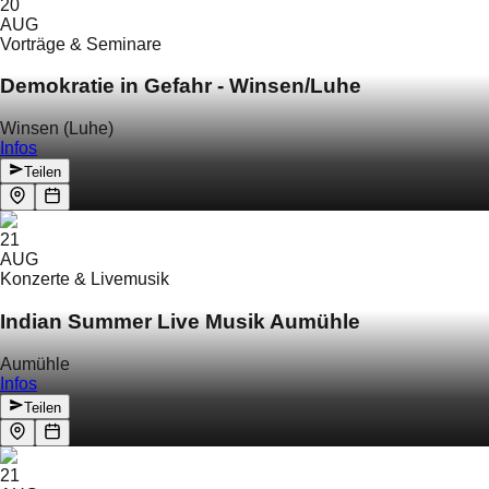
20
AUG
Vorträge & Seminare
Demokratie in Gefahr - Winsen/Luhe
Winsen (Luhe)
Infos
Teilen
21
AUG
Konzerte & Livemusik
Indian Summer Live Musik Aumühle
Aumühle
Infos
Teilen
21