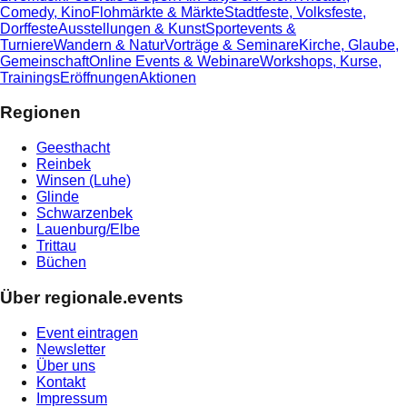
Comedy, Kino
Flohmärkte & Märkte
Stadtfeste, Volksfeste,
Dorffeste
Ausstellungen & Kunst
Sportevents &
Turniere
Wandern & Natur
Vorträge & Seminare
Kirche, Glaube,
Gemeinschaft
Online Events & Webinare
Workshops, Kurse,
Trainings
Eröffnungen
Aktionen
Regionen
Geesthacht
Reinbek
Winsen (Luhe)
Glinde
Schwarzenbek
Lauenburg/Elbe
Trittau
Büchen
Über regionale.events
Event eintragen
Newsletter
Über uns
Kontakt
Impressum