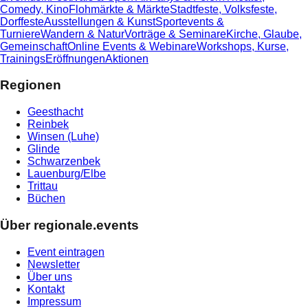
Comedy, Kino
Flohmärkte & Märkte
Stadtfeste, Volksfeste,
Dorffeste
Ausstellungen & Kunst
Sportevents &
Turniere
Wandern & Natur
Vorträge & Seminare
Kirche, Glaube,
Gemeinschaft
Online Events & Webinare
Workshops, Kurse,
Trainings
Eröffnungen
Aktionen
Regionen
Geesthacht
Reinbek
Winsen (Luhe)
Glinde
Schwarzenbek
Lauenburg/Elbe
Trittau
Büchen
Über regionale.events
Event eintragen
Newsletter
Über uns
Kontakt
Impressum