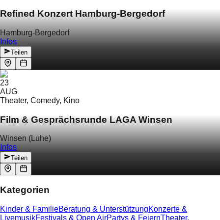
Refined Konzert Hamburg-Bergedorf
Hamburg-Bergedorf
Infos
Teilen
23
AUG
Theater, Comedy, Kino
Film & Gesprächsrunde LAGA Winsen
Winsen (Luhe)
Infos
Teilen
Kategorien
Kinder & Familie
Beratung & Unterstützung
Konzerte &
Livemusik
Festivals & Open Air
Partys & Feiern
Theater,