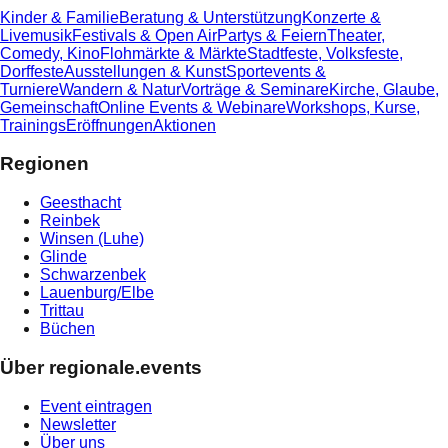
Kinder & Familie
Beratung & Unterstützung
Konzerte &
Livemusik
Festivals & Open Air
Partys & Feiern
Theater,
Comedy, Kino
Flohmärkte & Märkte
Stadtfeste, Volksfeste,
Dorffeste
Ausstellungen & Kunst
Sportevents &
Turniere
Wandern & Natur
Vorträge & Seminare
Kirche, Glaube,
Gemeinschaft
Online Events & Webinare
Workshops, Kurse,
Trainings
Eröffnungen
Aktionen
Regionen
Geesthacht
Reinbek
Winsen (Luhe)
Glinde
Schwarzenbek
Lauenburg/Elbe
Trittau
Büchen
Über regionale.events
Event eintragen
Newsletter
Über uns