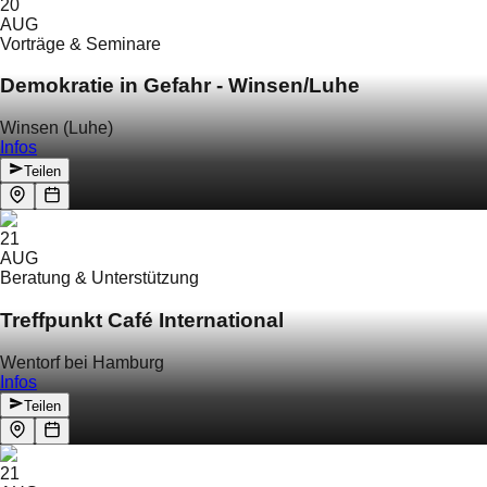
20
AUG
Vorträge & Seminare
Demokratie in Gefahr - Winsen/Luhe
Winsen (Luhe)
Infos
Teilen
21
AUG
Beratung & Unterstützung
Treffpunkt Café International
Wentorf bei Hamburg
Infos
Teilen
21