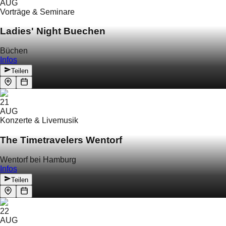
AUG
Vorträge & Seminare
Ladies' Night Buechen
Büchen
Infos
Teilen
21
AUG
Konzerte & Livemusik
The Timetravelers Wentorf
Wentorf bei Hamburg
Infos
Teilen
22
AUG