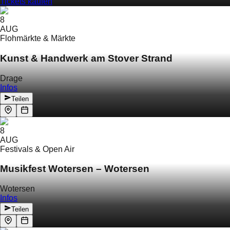
Tickets kaufen
8
AUG
Flohmärkte & Märkte
Kunst & Handwerk am Stover Strand
Drage
Infos
Teilen
8
AUG
Festivals & Open Air
Musikfest Wotersen – Wotersen
Wotersen
Infos
Teilen