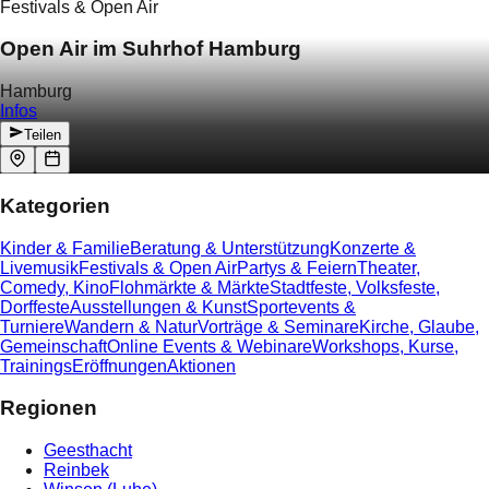
Festivals & Open Air
Open Air im Suhrhof Hamburg
Hamburg
Infos
Teilen
Kategorien
Kinder & Familie
Beratung & Unterstützung
Konzerte &
Livemusik
Festivals & Open Air
Partys & Feiern
Theater,
Comedy, Kino
Flohmärkte & Märkte
Stadtfeste, Volksfeste,
Dorffeste
Ausstellungen & Kunst
Sportevents &
Turniere
Wandern & Natur
Vorträge & Seminare
Kirche, Glaube,
Gemeinschaft
Online Events & Webinare
Workshops, Kurse,
Trainings
Eröffnungen
Aktionen
Regionen
Geesthacht
Reinbek