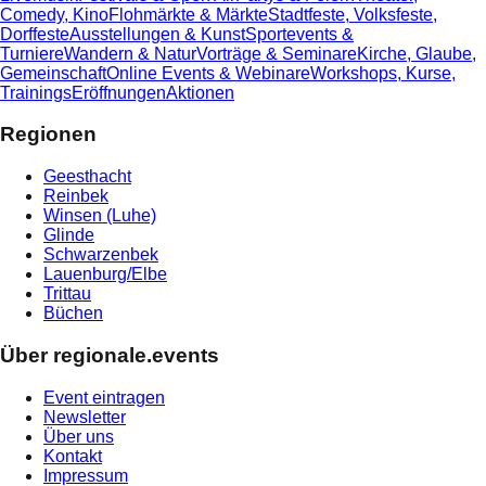
Comedy, Kino
Flohmärkte & Märkte
Stadtfeste, Volksfeste,
Dorffeste
Ausstellungen & Kunst
Sportevents &
Turniere
Wandern & Natur
Vorträge & Seminare
Kirche, Glaube,
Gemeinschaft
Online Events & Webinare
Workshops, Kurse,
Trainings
Eröffnungen
Aktionen
Regionen
Geesthacht
Reinbek
Winsen (Luhe)
Glinde
Schwarzenbek
Lauenburg/Elbe
Trittau
Büchen
Über regionale.events
Event eintragen
Newsletter
Über uns
Kontakt
Impressum