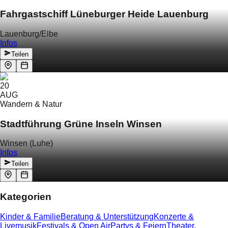
Fahrgastschiff Lüneburger Heide Lauenburg
Lauenburg/Elbe
Infos
Teilen
20
AUG
Wandern & Natur
Stadtführung Grüne Inseln Winsen
Winsen (Luhe)
Infos
Teilen
Kategorien
Kinder & Familie
Beratung & Unterstützung
Konzerte &
Livemusik
Festivals & Open Air
Partys & Feiern
Theater,