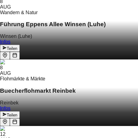
8
AUG
Wandern & Natur
Führung Eppens Allee Winsen (Luhe)
Winsen (Luhe)
Infos
Teilen
8
AUG
Flohmärkte & Märkte
Buecherflohmarkt Reinbek
Reinbek
Infos
Teilen
12