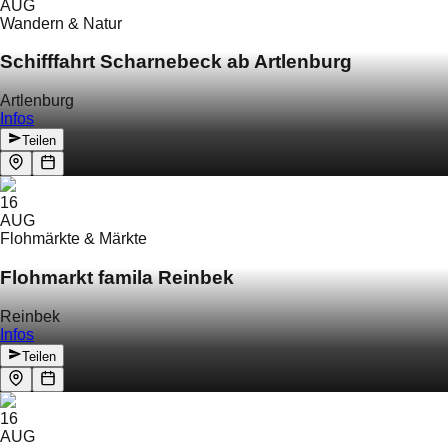
AUG
Wandern & Natur
Schifffahrt Scharnebeck ab Artlenburg
Artlenburg
Infos
Teilen
16
AUG
Flohmärkte & Märkte
Flohmarkt famila Reinbek
Reinbek
Infos
Teilen
16
AUG