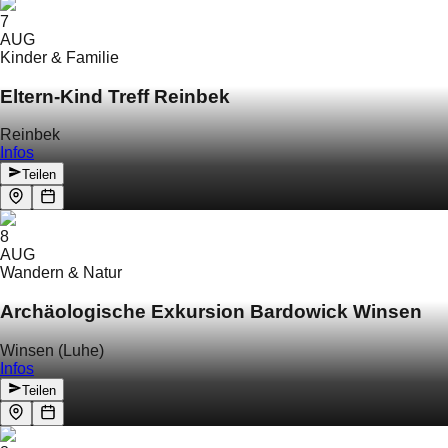
7
AUG
Kinder & Familie
Eltern-Kind Treff Reinbek
Reinbek
Infos
Teilen
8
AUG
Wandern & Natur
Archäologische Exkursion Bardowick Winsen
Winsen (Luhe)
Infos
Teilen