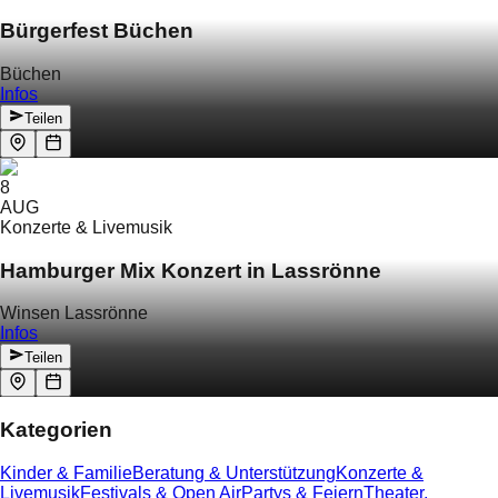
Bürgerfest Büchen
Büchen
Infos
Teilen
8
AUG
Konzerte & Livemusik
Hamburger Mix Konzert in Lassrönne
Winsen Lassrönne
Infos
Teilen
Kategorien
Kinder & Familie
Beratung & Unterstützung
Konzerte &
Livemusik
Festivals & Open Air
Partys & Feiern
Theater,