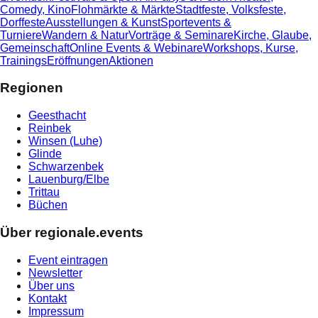
Comedy, Kino
Flohmärkte & Märkte
Stadtfeste, Volksfeste,
Dorffeste
Ausstellungen & Kunst
Sportevents &
Turniere
Wandern & Natur
Vorträge & Seminare
Kirche, Glaube,
Gemeinschaft
Online Events & Webinare
Workshops, Kurse,
Trainings
Eröffnungen
Aktionen
Regionen
Geesthacht
Reinbek
Winsen (Luhe)
Glinde
Schwarzenbek
Lauenburg/Elbe
Trittau
Büchen
Über regionale.events
Event eintragen
Newsletter
Über uns
Kontakt
Impressum