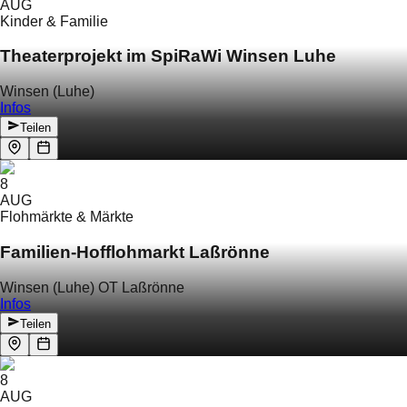
AUG
Kinder & Familie
Theaterprojekt im SpiRaWi Winsen Luhe
Winsen (Luhe)
Infos
Teilen
8
AUG
Flohmärkte & Märkte
Familien-Hofflohmarkt Laßrönne
Winsen (Luhe) OT Laßrönne
Infos
Teilen
8
AUG