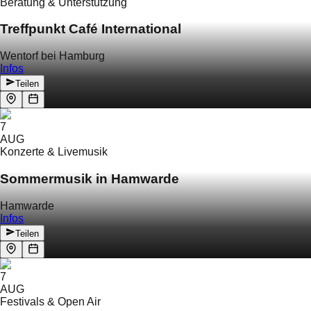
Beratung & Unterstützung
Treffpunkt Café International
Wentorf bei Hamburg
Infos
Teilen
7
AUG
Konzerte & Livemusik
Sommermusik in Hamwarde
Hamwarde
Infos
Teilen
7
AUG
Festivals & Open Air