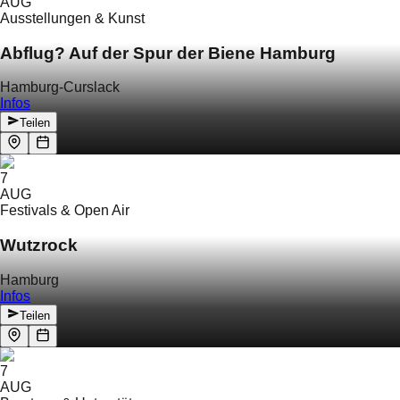
AUG
Ausstellungen & Kunst
Abflug? Auf der Spur der Biene Hamburg
Hamburg-Curslack
Infos
Teilen
7
AUG
Festivals & Open Air
Wutzrock
Hamburg
Infos
Teilen
7
AUG