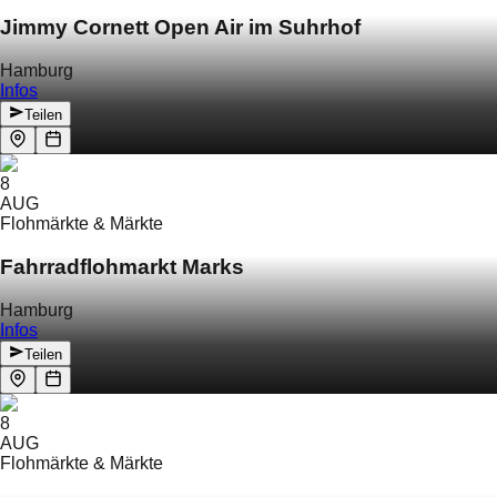
Jimmy Cornett Open Air im Suhrhof
Hamburg
Infos
Teilen
8
AUG
Flohmärkte & Märkte
Fahrradflohmarkt Marks
Hamburg
Infos
Teilen
8
AUG
Flohmärkte & Märkte