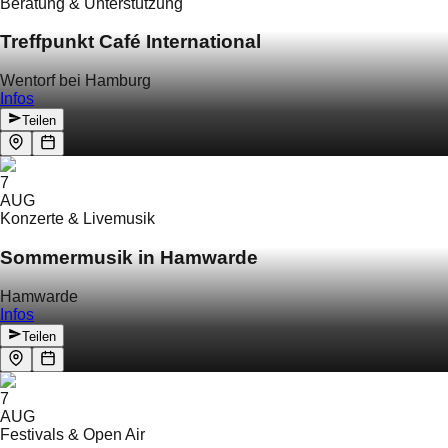
Beratung & Unterstützung
Treffpunkt Café International
Wentorf bei Hamburg
Infos
Teilen
7
AUG
Konzerte & Livemusik
Sommermusik in Hamwarde
Hamwarde
Infos
Teilen
7
AUG
Festivals & Open Air