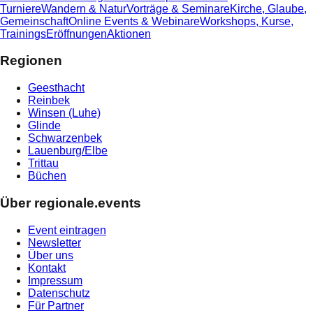
Turniere
Wandern & Natur
Vorträge & Seminare
Kirche, Glaube,
Gemeinschaft
Online Events & Webinare
Workshops, Kurse,
Trainings
Eröffnungen
Aktionen
Regionen
Geesthacht
Reinbek
Winsen (Luhe)
Glinde
Schwarzenbek
Lauenburg/Elbe
Trittau
Büchen
Über regionale.events
Event eintragen
Newsletter
Über uns
Kontakt
Impressum
Datenschutz
Für Partner