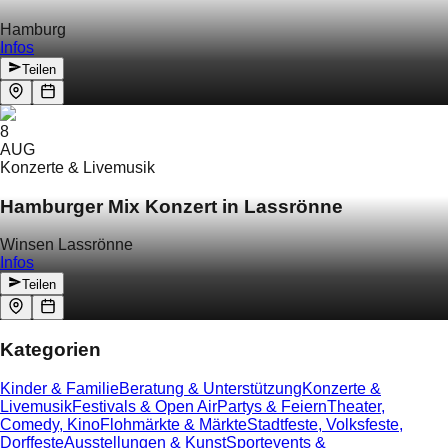
Hamburg
Infos
Teilen
8
AUG
Konzerte & Livemusik
Hamburger Mix Konzert in Lassrönne
Winsen Lassrönne
Infos
Teilen
Kategorien
Kinder & Familie
Beratung & Unterstützung
Konzerte &
Livemusik
Festivals & Open Air
Partys & Feiern
Theater,
Comedy, Kino
Flohmärkte & Märkte
Stadtfeste, Volksfeste,
Dorffeste
Ausstellungen & Kunst
Sportevents &