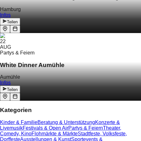
Hamburg
Infos
Teilen
22
AUG
Partys & Feiern
White Dinner Aumühle
Aumühle
Infos
Teilen
Kategorien
Kinder & Familie
Beratung & Unterstützung
Konzerte &
Livemusik
Festivals & Open Air
Partys & Feiern
Theater,
Comedy, Kino
Flohmärkte & Märkte
Stadtfeste, Volksfeste,
Dorffeste
Ausstellungen & Kunst
Sportevents &