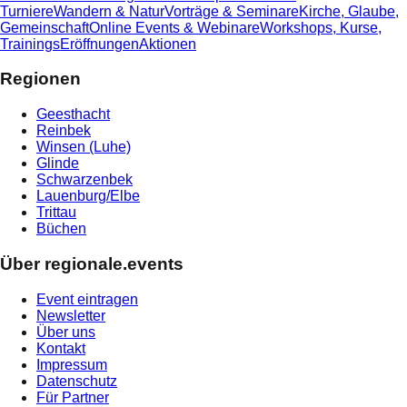
Turniere
Wandern & Natur
Vorträge & Seminare
Kirche, Glaube,
Gemeinschaft
Online Events & Webinare
Workshops, Kurse,
Trainings
Eröffnungen
Aktionen
Regionen
Geesthacht
Reinbek
Winsen (Luhe)
Glinde
Schwarzenbek
Lauenburg/Elbe
Trittau
Büchen
Über regionale.events
Event eintragen
Newsletter
Über uns
Kontakt
Impressum
Datenschutz
Für Partner