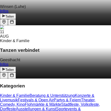
Winsen (Luhe)
Infos
Teilen
11
AUG
Kinder & Familie
Tanzen verbindet
Geesthacht
Infos
Teilen
Kategorien
Kinder & Familie
Beratung & Unterstützung
Konzerte &
Livemusik
Festivals & Open Air
Partys & Feiern
Theater,
Comedy, Kino
Flohmärkte & Märkte
Stadtfeste, Volksfeste,
Dorffeste
Ausstellungen & Kunst
Sportevents &