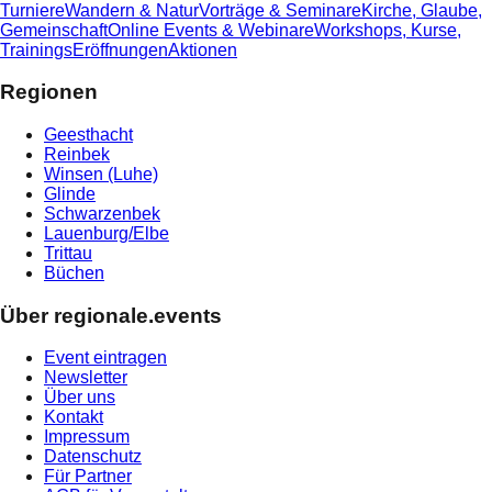
Turniere
Wandern & Natur
Vorträge & Seminare
Kirche, Glaube,
Gemeinschaft
Online Events & Webinare
Workshops, Kurse,
Trainings
Eröffnungen
Aktionen
Regionen
Geesthacht
Reinbek
Winsen (Luhe)
Glinde
Schwarzenbek
Lauenburg/Elbe
Trittau
Büchen
Über regionale.events
Event eintragen
Newsletter
Über uns
Kontakt
Impressum
Datenschutz
Für Partner