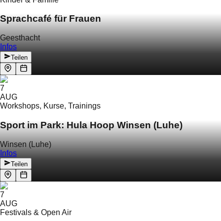
Sprachcafé für Frauen
Geesthacht
Infos
Teilen
7
AUG
Workshops, Kurse, Trainings
Sport im Park: Hula Hoop Winsen (Luhe)
Winsen (Luhe)
Infos
Teilen
7
AUG
Festivals & Open Air