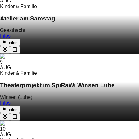
AUG
Kinder & Familie
Atelier am Samstag
Geesthacht
Infos
Teilen
9
AUG
Kinder & Familie
Theaterprojekt im SpiRaWi Winsen Luhe
Winsen (Luhe)
Infos
Teilen
10
AUG