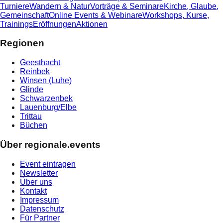
Turniere
Wandern & Natur
Vorträge & Seminare
Kirche, Glaube,
Gemeinschaft
Online Events & Webinare
Workshops, Kurse,
Trainings
Eröffnungen
Aktionen
Regionen
Geesthacht
Reinbek
Winsen (Luhe)
Glinde
Schwarzenbek
Lauenburg/Elbe
Trittau
Büchen
Über regionale.events
Event eintragen
Newsletter
Über uns
Kontakt
Impressum
Datenschutz
Für Partner