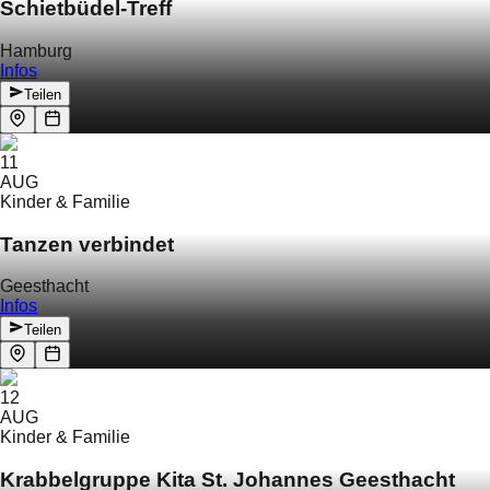
Schietbüdel-Treff
Hamburg
Infos
Teilen
11
AUG
Kinder & Familie
Tanzen verbindet
Geesthacht
Infos
Teilen
12
AUG
Kinder & Familie
Krabbelgruppe Kita St. Johannes Geesthacht