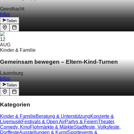
Geesthacht
Infos
Teilen
12
AUG
Kinder & Familie
Gemeinsam bewegen – Eltern-Kind-Turnen
Lauenburg
Infos
Teilen
Kategorien
Kinder & Familie
Beratung & Unterstützung
Konzerte &
Livemusik
Festivals & Open Air
Partys & Feiern
Theater,
Comedy, Kino
Flohmärkte & Märkte
Stadtfeste, Volksfeste,
Dorffeste
Ausstellungen & Kunst
Sportevents &